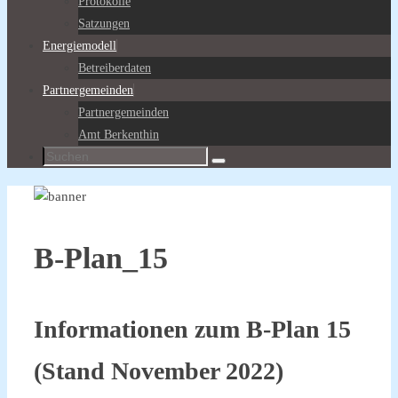
Protokolle
Satzungen
Energiemodell
Betreiberdaten
Partnergemeinden
Partnergemeinden
Amt Berkenthin
Suche
Suchen
nach:
B-Plan_15
Informationen zum B-Plan 15
(Stand November 2022)