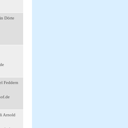
in Dörte
de
el Feddern
of.de
di Arnold