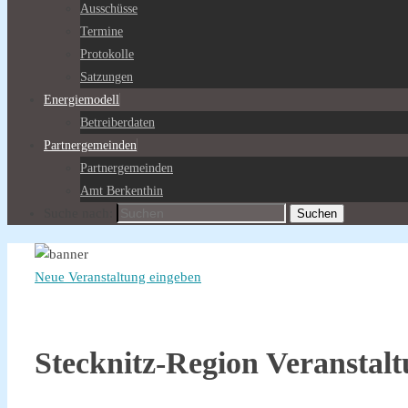
Ausschüsse
Termine
Protokolle
Satzungen
Energiemodell
Betreiberdaten
Partnergemeinden
Partnergemeinden
Amt Berkenthin
Suche nach:
Suchen
Neue Veranstaltung eingeben
Stecknitz-Region Veranstal