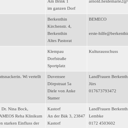
Am Brink 1
arnold.heidemarie2@
im ganzen Dorf
Berkenthin
BEMECO
Kirchenstr. 4,
Berkenthin
erste-hilfe@berkenthi
Altes Pastorat
Klempau
Kulturausschuss
Dorfstraße
Sportplatz
tsnackerin. Wi vertellt
Duvensee
LandFrauen Berkenth
.
Dörpstraat 5a
Jürs
Diele von Anke
017673793472
Stamer
 Dr. Nina Bock,
Kastorf
LandFrauen Berkenthi
m AMEOS Reha Klinikum
An der Bäk 3, 23847
Lembke
n starken Einfluss der
Kastorf
0172 4503602