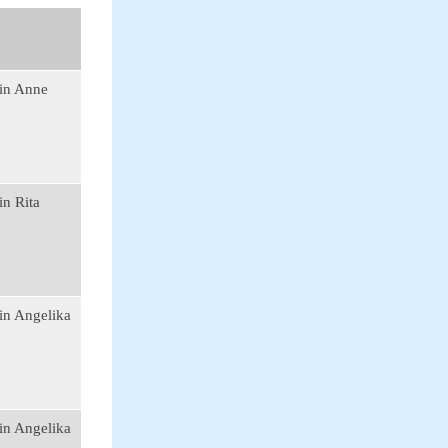
in Anne
n Rita
in Angelika
in Angelika