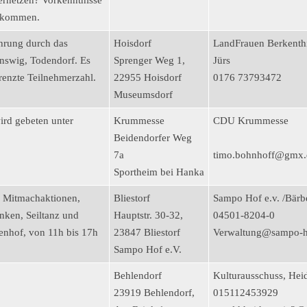
ernetzen? Vorkenntnisse
illkommen.
hrung durch das
Hoisdorf
LandFrauen Berkenth
nswig, Todendorf. Es
Sprenger Weg 1,
Jürs
renzte Teilnehmerzahl.
22955 Hoisdorf
0176 73793472
Museumsdorf
d gebeten unter
Krummesse
CDU Krummesse
Beidendorfer Weg
7a
timo.bohnhoff@gmx.
Sportheim bei Hanka
, Mitmachaktionen,
Bliestorf
Sampo Hof e.v. /Bärb
nken, Seiltanz und
Hauptstr. 30-32,
04501-8204-0
nhof, von 11h bis 17h
23847 Bliestorf
Verwaltung@sampo-h
Sampo Hof e.V.
Behlendorf
Kulturausschuss, Hei
23919 Behlendorf,
015112453929