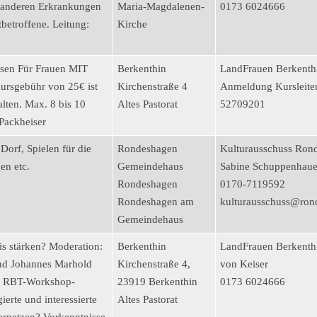
r anderen Erkrankungen
Maria-Magdalenen-
0173 6024666
etroffene. Leitung:
Kirche
sen Für Frauen MIT
Berkenthin
LandFrauen Berkenth
ursgebühr von 25€ ist
Kirchenstraße 4
Anmeldung Kursleite
lten. Max. 8 bis 10
Altes Pastorat
52709201
 Packheiser
orf, Spielen für die
Rondeshagen
Kulturausschuss Ron
en etc.
Gemeindehaus
Sabine Schuppenhaue
Rondeshagen
0170-7119592
Rondeshagen am
kulturausschuss@ron
Gemeindehaus
s stärken? Moderation:
Berkenthin
LandFrauen Berkenth
nd Johannes Marhold
Kirchenstraße 4,
von Keiser
r RBT-Workshop-
23919 Berkenthin
0173 6024666
erte und interessierte
Altes Pastorat