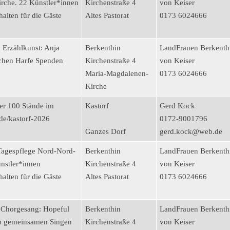
rche. 22 Künstler*innen
Kirchenstraße 4
von Keiser
alten für die Gäste
Altes Pastorat
0173 6024666
 Erzählkunst: Anja
Berkenthin
LandFrauen Berkenth
chen Harfe Spenden
Kirchenstraße 4
von Keiser
Maria-Magdalenen-
0173 6024666
Kirche
er 100 Stände im
Kastorf
Gerd Kock
de/kastorf-2026
0172-9001796
Ganzes Dorf
gerd.kock@web.de
 Tagespflege Nord-Nord-
Berkenthin
LandFrauen Berkenth
nstler*innen
Kirchenstraße 4
von Keiser
alten für die Gäste
Altes Pastorat
0173 6024666
 Chorgesang: Hopeful
Berkenthin
LandFrauen Berkenth
 am gemeinsamen Singen
Kirchenstraße 4
von Keiser