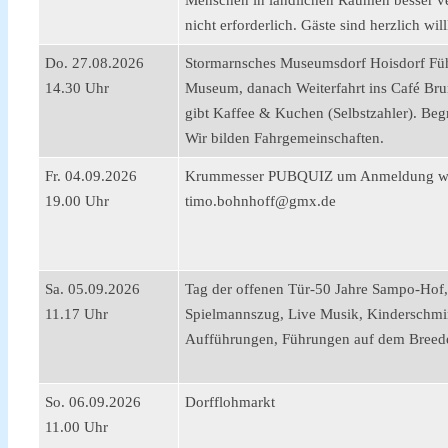
Menschen in ländlichen Räumen besser v
nicht erforderlich. Gäste sind herzlich w
Do. 27.08.2026
Stormarnsches Museumsdorf Hoisdorf Fü
14.30 Uhr
Museum, danach Weiterfahrt ins Café Bru
gibt Kaffee & Kuchen (Selbstzahler). Beg
Wir bilden Fahrgemeinschaften.
Fr. 04.09.2026
Krummesser PUBQUIZ um Anmeldung wir
19.00 Uhr
timo.bohnhoff@gmx.de
Sa. 05.09.2026
Tag der offenen Tür-50 Jahre Sampo-Hof
11.17 Uhr
Spielmannszug, Live Musik, Kinderschmi
Aufführungen, Führungen auf dem Breede
So. 06.09.2026
Dorfflohmarkt
11.00 Uhr