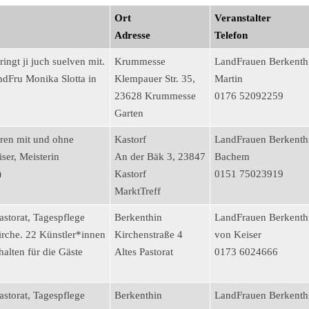
Ort
Veranstalter
Adresse
Telefon
ngt ji juch suelven mit.
Krummesse
LandFrauen Berkenth
ndFru Monika Slotta in
Klempauer Str. 35,
Martin
23628 Krummesse
0176 52092259
Garten
ören mit und ohne
Kastorf
LandFrauen Berkenthi
ser, Meisterin
An der Bäk 3, 23847
Bachem
)
Kastorf
0151 75023919
MarktTreff
astorat, Tagespflege
Berkenthin
LandFrauen Berkenth
rche. 22 Künstler*innen
Kirchenstraße 4
von Keiser
alten für die Gäste
Altes Pastorat
0173 6024666
astorat, Tagespflege
Berkenthin
LandFrauen Berkenth