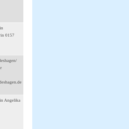
in
rin 0157
deshagen/
r
deshagen.de
in Angelika