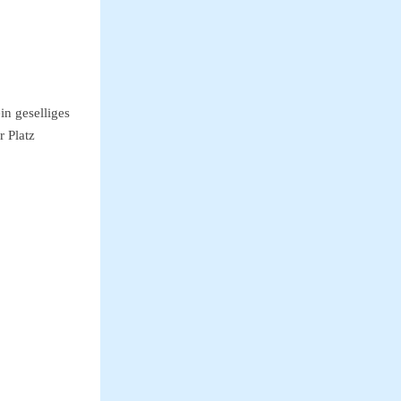
n geselliges
r Platz