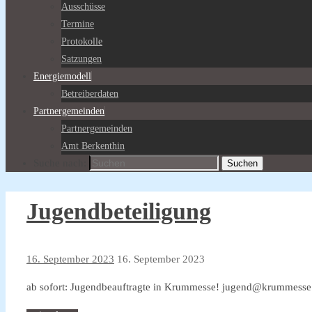
Ausschüsse
Termine
Protokolle
Satzungen
Energiemodell
Betreiberdaten
Partnergemeinden
Partnergemeinden
Amt Berkenthin
Suche nach:
Suchen
Jugendbeteiligung
16. September 2023
16. September 2023
ab sofort: Jugendbeauftragte in Krummesse! jugend@krummesse.de