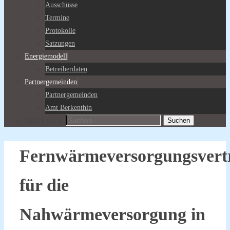
Ausschüsse
Termine
Protokolle
Satzungen
Energiemodell
Betreiberdaten
Partnergemeinden
Partnergemeinden
Amt Berkenthin
Suche nach:
Suchen
Fernwärmeversorgungsvert
für die
Nahwärmeversorgung in