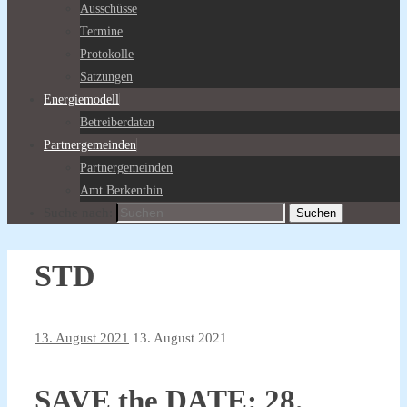
Ausschüsse
Termine
Protokolle
Satzungen
Energiemodell
Betreiberdaten
Partnergemeinden
Partnergemeinden
Amt Berkenthin
Suche nach:
Suchen
STD
13. August 2021
13. August 2021
SAVE the DATE: 28.